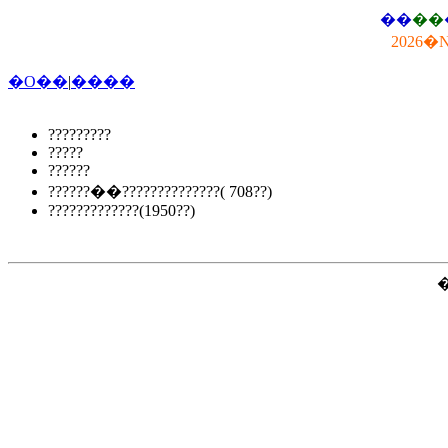
��
��
2026�
�O��
|
����
?????????
?????
??????
??????��??????????????( 708??)
?????????????(1950??)
�