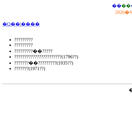
��
��
2026�
�O��
|
����
?????????
?????????
?????????��?????
???????????????????????(1796??)
???????��?????????(1935??)
???????(1971??)
�