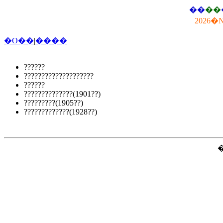
��
��
2026�
�O��
|
����
??????
????????????????????
??????
??????????????(1901??)
?????????(1905??)
?????????????(1928??)
�