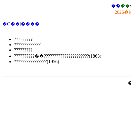
��
��
2026�
�O��
|
����
?????????
?????????????
?????????
??????????��??????????????????????(1863)
????????????????(1956)
�