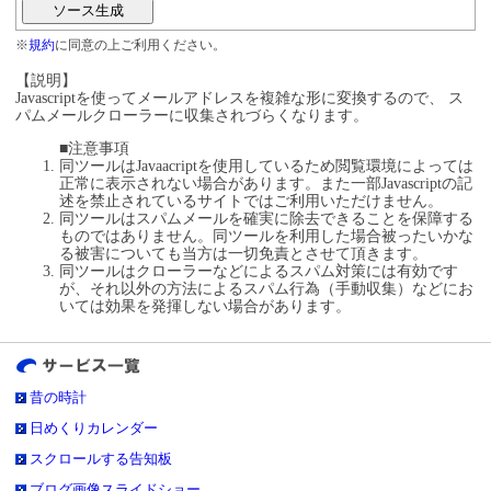
※
規約
に同意の上ご利用ください。
【説明】
Javascriptを使ってメールアドレスを複雑な形に変換するので、 ス
パムメールクローラーに収集されづらくなります。
■注意事項
同ツールはJavaacriptを使用しているため閲覧環境によっては
正常に表示されない場合があります。また一部Javascriptの記
述を禁止されているサイトではご利用いただけません。
同ツールはスパムメールを確実に除去できることを保障する
ものではありません。同ツールを利用した場合被ったいかな
る被害についても当方は一切免責とさせて頂きます。
同ツールはクローラーなどによるスパム対策には有効です
が、それ以外の方法によるスパム行為（手動収集）などにお
いては効果を発揮しない場合があります。
昔の時計
日めくりカレンダー
スクロールする告知板
ブログ画像スライドショー