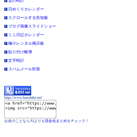
昔の時計
日めくりカレンダー
スクロールする告知板
ブログ画像スライドショー
ミニ日記カレンダー
極小レンタル掲示板
貼り付け帳簿
文字時計
スパムメール対策
https://www.harudake.net/
お金のことならAIよりも
現金化まとめ
をチェック！