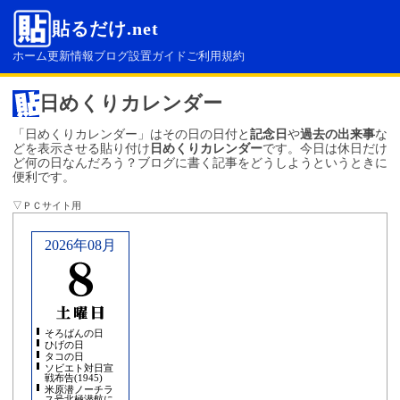
貼るだけ.net
ホーム
更新情報
ブログ設置ガイド
ご利用規約
日めくりカレンダー
「日めくりカレンダー」はその日の日付と
記念日
や
過去の出来事
な
どを表示させる貼り付け
日めくりカレンダー
です。今日は休日だけ
ど何の日なんだろう？ブログに書く記事をどうしようというときに
便利です。
▽ＰＣサイト用
2026年08月
そろばんの日
ひげの日
タコの日
ソビエト対日宣
戦布告(1945)
米原潜ノーチラ
ス号北極潜航に