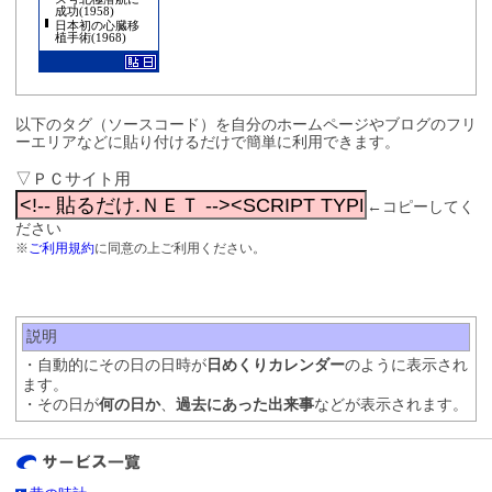
成功(1958)
日本初の心臓移
植手術(1968)
以下のタグ（ソースコード）を自分のホームページやブログのフリ
ーエリアなどに貼り付けるだけで簡単に利用できます。
▽ＰＣサイト用
←コピーしてく
ださい
※
ご利用規約
に同意の上ご利用ください。
説明
・自動的にその日の日時が
日めくりカレンダー
のように表示され
ます。
・その日が
何の日か
、
過去にあった出来事
などが表示されます。